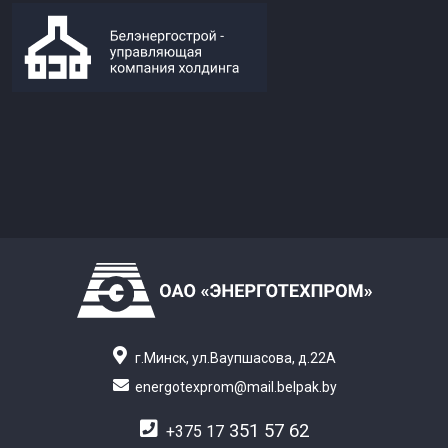
г.Минск, ул.Ваупшасова, д.22А
energotexprom@mail.belpak.by
351 57 62
+375 17